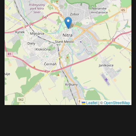
Leaflet
|
©
OpenStreetMap