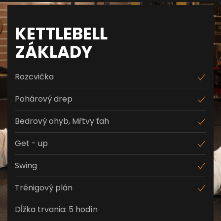
KETTLEBELL
ZÁKLADY
Rozcvička
Pohárový drep
Bedrový ohyb, Mŕtvy ťah
Get - up
Swing
Trénigový plán
Dĺžka trvania: 5 hodín