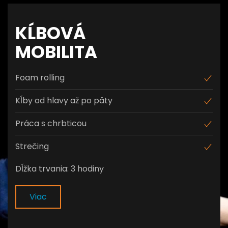
KĹBOVÁ
MOBILITA
Foam rolling
Kĺby od hlavy až po päty
Práca s chrbticou
Strečing
Dĺžka trvania: 3 hodiny
Viac