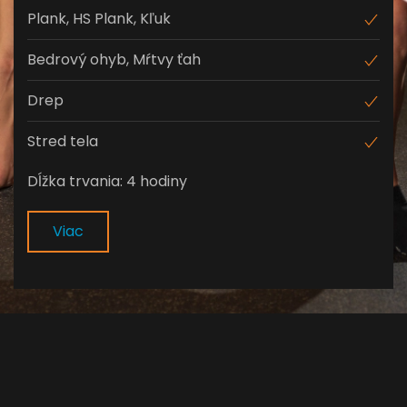
Plank, HS Plank, Kľuk
Bedrový ohyb, Mŕtvy ťah
Drep
Stred tela
Dĺžka trvania: 4 hodiny
Viac