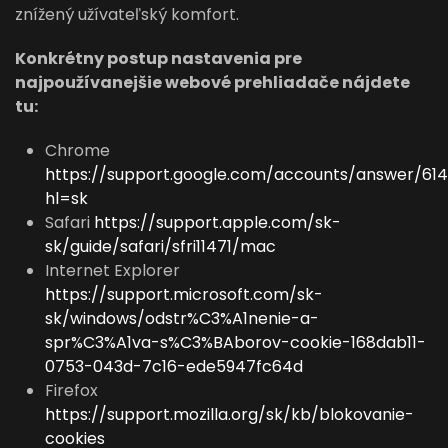
znížený užívateľský komfort.
Konkrétny postup nastavenia pre
najpoužívanejšie webové prehliadače nájdete
tu:
Chrome
https://support.google.com/accounts/answer/614
hl=sk
Safari
https://support.apple.com/sk-
sk/guide/safari/sfri11471/mac
Internet Explorer
https://support.microsoft.com/sk-
sk/windows/odstr%C3%A1nenie-a-
spr%C3%A1va-s%C3%BAborov-cookie-168dab11-
0753-043d-7c16-ede5947fc64d
Firefox
https://support.mozilla.org/sk/kb/blokovanie-
cookies