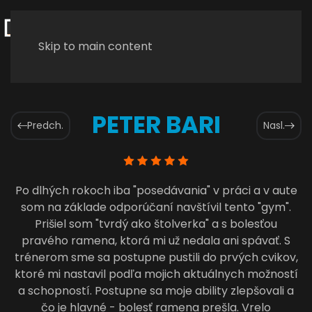
Skip to main content
PETER BARI
Predch.
Nasl.
Po dlhých rokoch iba "posedávania" v práci a v aute
som na základe odporúčaní navštívil tento "gym".
Prišiel som "tvrdý ako štolverka" a s bolesťou
pravého ramena, ktorá mi už nedala ani spávať. S
trénerom sme sa postupne pustili do prvých cvikov,
ktoré mi nastavil podľa mojich aktuálnych možností
a schopností. Postupne sa moje ability zlepšovali a
čo je hlavné - bolesť ramena prešla. Vrelo